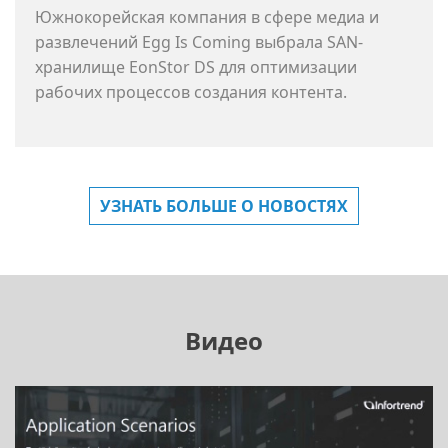
Южнокорейская компания в сфере медиа и
развлечений Egg Is Coming выбрала SAN-
хранилище EonStor DS для оптимизации
рабочих процессов создания контента.
УЗНАТЬ БОЛЬШЕ О НОВОСТЯХ
Видео