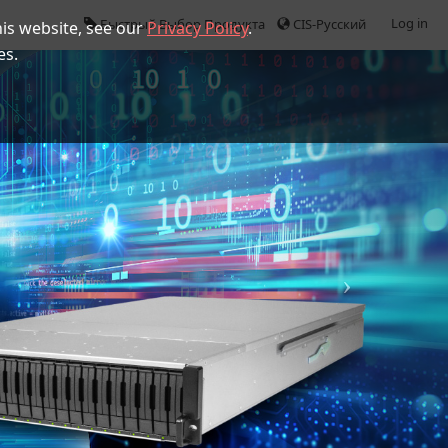
Log in
Быстрый Выбор Продукта
CIS-Русский
is website, see our
Privacy Policy
.
es.