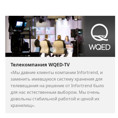
Телекомпания WQED-TV
«Мы давние клиенты компании Infortrend, и
заменить имевшуюся систему хранения для
телевещания на решение от Infortrend было
для нас естественным выбором. Мы очень
довольны стабильной работой и ценой их
хранилищ».