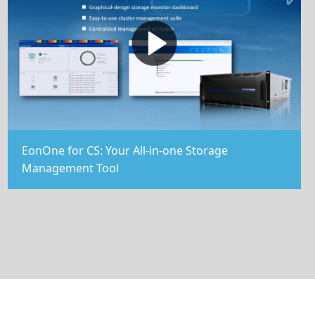
EonOne for CS: Your All-in-one Storage
Management Tool