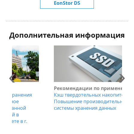
EonStor DS
Дополнительная информация
Рекомендации по применению
В
Кэш твердотельных накопителей (SSD):
E
Повышение производительности
системы хранения данных