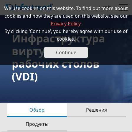
Log in
We use cookies on this website. To find out more about
cookies and how they are used on this website, see our
Privacy Policy
.
By clicking ‘Continue’, you hereby agree with our use of
Инфраструктура
cookies.
виртуальных
Продукты
Continue
рабочих столов
Решения
(VDI)
Поддержка
Партнеры
Обзор
Решения
О компании
Продукты