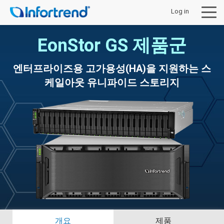
Log in
EonStor GS 제품군
엔터프라이즈용 고가용성(HA)을 지원하는 스
케일아웃 유니파이드 스토리지
제품
솔루션
지원 및 다운로드
구입처안내
회사 소개
개요
제품