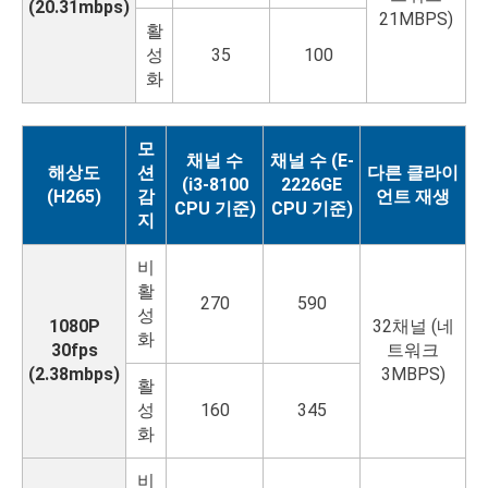
(20.31mbps)
21MBPS)
활
성
35
100
화
모
채널 수
채널 수 (E-
해상도
션
다른 클라이
(i3-8100
2226GE
(H265)
감
언트 재생
CPU 기준)
CPU 기준)
지
비
활
270
590
성
1080P
32채널 (네
화
30fps
트워크
(2.38mbps)
3MBPS)
활
성
160
345
화
비