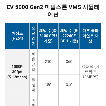
EV 5000 Gen2 마일스톤 VMS 시뮬레
이션
모
채널 수(i3-
채널 수 (E-
다른 클라
해상도
션
8100 CPU
2226GE
이언트 재
(H264)
감
기준)
CPU 기준)
생
지
비
활
210
360
성
1080P
32채널 (네
화
30fps
트워크
(5.12mbps)
13MBPS)
활
성
180
340
화
비
활