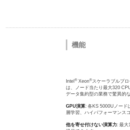
機能
®
®
Intel
Xeon
スケーラブルプロセッ
は、ノード当たり最大320 C
データ集約型の業務で驚異的
GPU演算
: 各KS 5000U
層学習、ハイパフォーマンスコ
他を寄せ付けない演算力
: 最