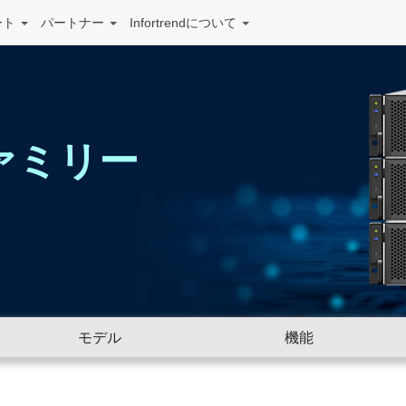
ート
パートナー
Infortrendについて
ァミリー
モデル
機能