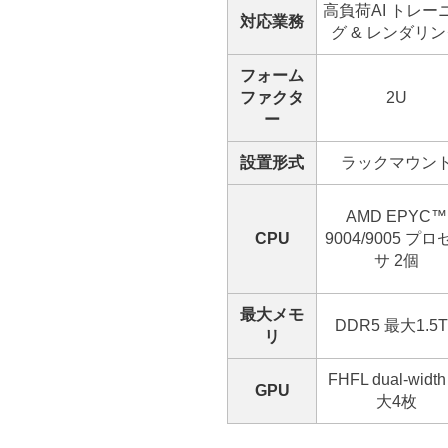
高負荷AI トレー
対応業務
グ & レンダリ
フォーム
ファクタ
2U
ー
設置形式
ラックマウン
AMD EPYC™
CPU
9004/9005 プロ
サ 2個
最大メモ
DDR5 最大1.5
リ
FHFL dual-widt
GPU
大4枚