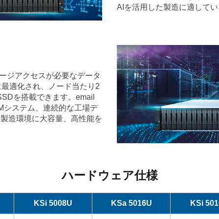
AIを活用した製造に適して
ージアクセスが必要なデータ
最適化され、ノード当たり2
SSDを搭載できます。email
Mシステム、連続的な工場デ
や製造環境に大容量、高性能を
ハードウェア仕様
KSi 5008U
KSa 5016U
KSi 50