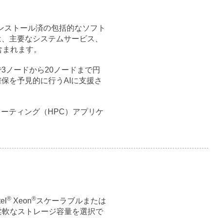
とインストール済の包括的なソフト
は、主要なシステムサービス、
含まれます。
3ノードから20ノードまで円
保を予見的に行うAIに支援さ
ーティング（HPC）アプリケ
®
®
el
Xeon
スケーラブルまたは
トし、柔軟なストレージ容量を選択で