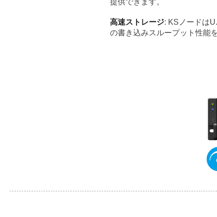
提供できます。
高速ストレージ
: KSノードは
の書き込みスループット性能