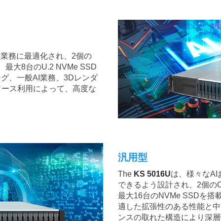
型業務に最適化され、2個の
、最大8台のU.2 NVMe SSD
グ、一般AI業務、3Dレンダ
ソース利用によって、高度な
汎用型
The
KS 5016U
は、様々なA
できるよう設計され、2個のC
最大16台のNVMe SSD
適した拡張性のある性能と中
ンスの取れた構造により深層