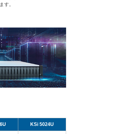
います。
16U
KSi 5024U