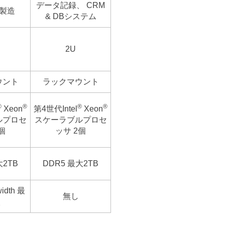
データ記録、 CRM
 製造
& DBシステム
2U
ウント
ラックマウント
®
®
®
®
Xeon
第4世代Intel
Xeon
ルプロセ
スケーラブルプロセ
個
ッサ 2個
大2TB
DDR5 最大2TB
width 最
無し
枚