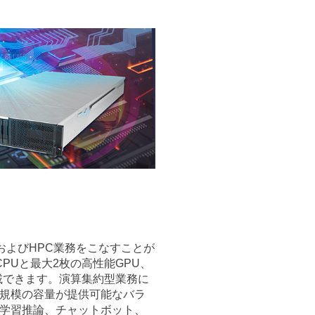
IおよびHPC業務をこなすことが
PUと最大2枚の高性能GPU、
を搭載できます。演算集約型業務に
規模の容量が提供可能なバラ
学習推論、チャットボット、