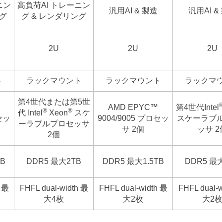
ニン
高負荷AI トレーニン
汎用AI & 製造
汎用AI &
ング
グ & レンダリング
2U
2U
2U
ト
ラックマウント
ラックマウント
ラックマ
第4世代または第5世
AMD EPYC™
第4世代Intel
®
®
代 Intel
Xeon
スケ
セッ
9004/9005 プロセッ
スケーラブ
ーラブルプロセッサ
サ 2個
ッサ 2
2個
TB
DDR5 最大2TB
DDR5 最大1.5TB
DDR5 最
h 最
FHFL dual-width 最
FHFL dual-width 最
FHFL dual-
大4枚
大2枚
大2