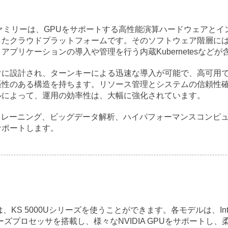
ラウドファミリーは、GPUをサポートする高性能演算ハードウェア
したクラウドプラットフォームです。そのソフトウェア階層に
プリケーションの導入や管理を行う内蔵Kubernetesなどが
に設計され、ターンキーによる迅速な導入が可能で、高可用で
性のある構造を持ちます。リソース管理とシステムの信頼性確
ルによって、運用の効率性は、大幅に強化されています。
トレーニング、ビッグデータ解析、ハイパフォーマンスコンピュ
サポートします。
ドには、KS 5000Uシリーズを使うことができます。各モデルは、Int
005シリーズプロセッサを搭載し、様々なNVIDIA GPUをサポー