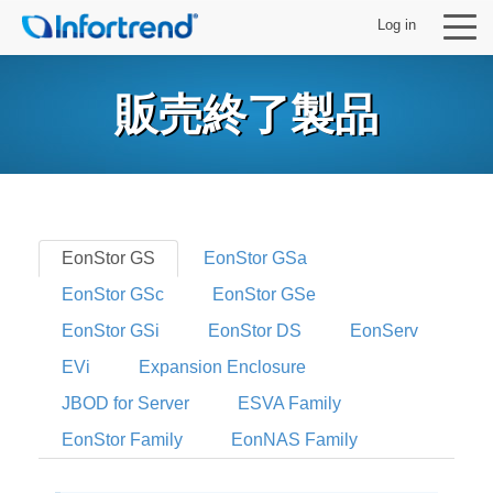
Log in
販売終了製品
製品
ソリューション
EonStor GS
EonStor GSa
EonStor GSc
EonStor GSe
サポート
EonStor GSi
EonStor DS
EonServ
パートナー
EVi
Expansion Enclosure
JBOD for Server
ESVA Family
Infortrendについて
EonStor Family
EonNAS Family