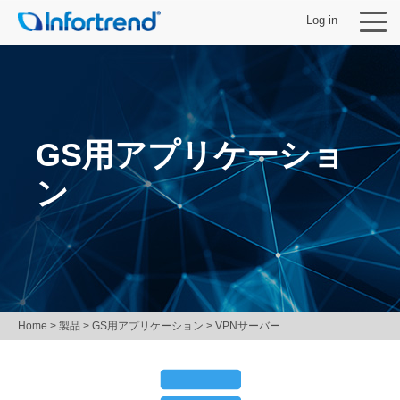
Log in
GS用アプリケーショ
製品
ン
ソリューション
サポート
パートナー
Home
> 製品 >
GS用アプリケーション
> VPNサーバー
Infortrendについて